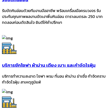
รับขัดหินอ่อนด้วยทีมงานมืออาชีพ พร้อมเครื่องมือครบวงจร รับ
ประกันคุณภาพผลงานขัดเงาพิ้นหินอ่อน ตารางเมตรละ 250 บาท
ทดลองก่อนตัดสินใจ ยินดีให้คำปรึกษา
บริการซักโซฟา ผ้าม่าน เตียง เบาะ และกำจัดไรฝุ่น
บริการทำความสะอาด โซฟา พรม ที่นอน ผ้าม่าน ฆ่าเชื่อ กำจัดคราบ
กำจัดไรฝุ่น สาเหตุภูมิแพ้